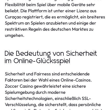
Flexibilität beim Spiel über mobile Geräte sehr
beliebt. Die Plattform ist unter einer Lizenz aus
Curaçao registriert, die es ermöglicht, ein breiteres
Spektrum an Spielen anzubieten und einige der
restriktiven Regeln des deutschen Marktes zu
umgehen.
Die Bedeutung von Sicherheit
im Online-Glücksspiel
Sicherheit und Fairness sind entscheidende
Faktoren bei der Wahl eines Online-Casinos.
Zoccer Casino gewährleistet eine sichere
Spielumgebung durch moderne
Sicherheitstechnologien, einschließlich SSL-
Verschlüsselung, die sicherstellt, dass persönliche