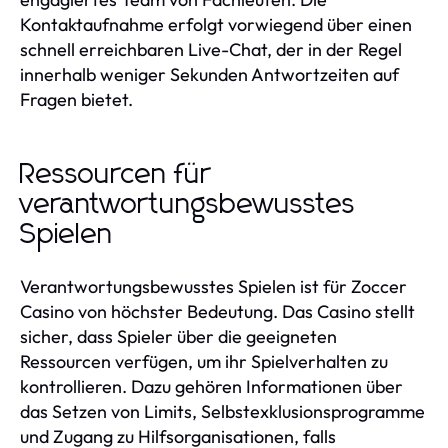
Kontaktaufnahme erfolgt vorwiegend über einen
schnell erreichbaren Live-Chat, der in der Regel
innerhalb weniger Sekunden Antwortzeiten auf
Fragen bietet.
Ressourcen für
verantwortungsbewusstes
Spielen
Verantwortungsbewusstes Spielen ist für Zoccer
Casino von höchster Bedeutung. Das Casino stellt
sicher, dass Spieler über die geeigneten
Ressourcen verfügen, um ihr Spielverhalten zu
kontrollieren. Dazu gehören Informationen über
das Setzen von Limits, Selbstexklusionsprogramme
und Zugang zu Hilfsorganisationen, falls