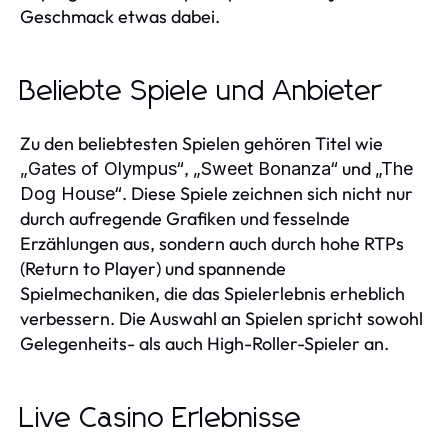
Geschmack etwas dabei.
Beliebte Spiele und Anbieter
Zu den beliebtesten Spielen gehören Titel wie
,
und
„Gates of Olympus“
„Sweet Bonanza“
„The
. Diese Spiele zeichnen sich nicht nur
Dog House“
durch aufregende Grafiken und fesselnde
Erzählungen aus, sondern auch durch hohe RTPs
(Return to Player) und spannende
Spielmechaniken, die das Spielerlebnis erheblich
verbessern. Die Auswahl an Spielen spricht sowohl
Gelegenheits- als auch High-Roller-Spieler an.
Live Casino Erlebnisse