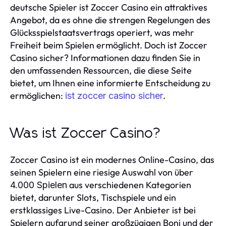
deutsche Spieler ist Zoccer Casino ein attraktives
Angebot, da es ohne die strengen Regelungen des
Glücksspielstaatsvertrags operiert, was mehr
Freiheit beim Spielen ermöglicht. Doch ist Zoccer
Casino sicher? Informationen dazu finden Sie in
den umfassenden Ressourcen, die diese Seite
bietet, um Ihnen eine informierte Entscheidung zu
ermöglichen:
.
ist zoccer casino sicher
Was ist Zoccer Casino?
Zoccer Casino ist ein modernes Online-Casino, das
seinen Spielern eine riesige Auswahl von über
aus verschiedenen Kategorien
4.000 Spielen
bietet, darunter Slots, Tischspiele und ein
erstklassiges Live-Casino. Der Anbieter ist bei
Spielern aufgrund seiner großzügigen Boni und der