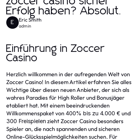
zoccer casino sicher
Erfolg haben? Absolut.
Eric Smith
E
admin
Einführung in Zoccer
Casino
Herzlich willkommen in der aufregenden Welt von
Zoccer Casino! In diesem Artikel erfahren Sie alles
Wichtige über diesen neuen Anbieter, der sich als
wahres Paradies für High Roller und Bonusjäger
etabliert hat. Mit einem beeindruckenden
Willkommenspaket von
und
400% bis zu 4.000 €
zieht Zoccer Casino besonders
300 Freispielen
Spieler an, die nach spannenden und sicheren
Online-Glücksspielmöglichkeiten suchen. Für